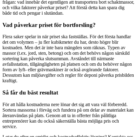
frågan: vad innebär det egentligen att transportera bort schaktmassor,
och vilka faktorer påverkar priset? Att förstå detta kan spara dig
både tid och pengar i slutändan.
Vad påverkar priset för bortforsling?
Flera saker spelar in när priset ska fastställas. För det första handlar
det om volymen – ju fler kubikmeter du har, desto högre blir
kostnaden. Men det är inte bara mängden som räknas. Typen av
massor (t.ex. jord, sten, betong) och om det behövs någon särskild
sortering kan påverka slutsumman. Avståndet till närmaste
avfallsstation, tillgängligheten på platsen och om du behöver någon
form av lyft- eller grävmaskiner är också avgörande faktorer.
Dessutom kan miljöavgifter och regler för deponi påverka prisbilden
kraftigt.
Så får du bäst resultat
För att hålla kostnaderna nere lönar det sig att vara väl förberedd.
Sortera massorna i förväg och fundera på om delar av materialet kan
återanvändas på plats. Genom att ta in offerter från pålitliga
entreprenörer kan du också säkerställa bästa möjliga pris och
service.
Letar du efter en smidig och kostnadseffektiv lösning? Kontakta oss