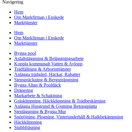
Navigering
Hem
Om Markfirman i Enskede
Marktjänster
Hem
Om Markfirman i Enskede
Marktjänster
Bygga pool
Asfaltsläggning & Beläggningsarbete
Koppla kommunalt Vatten & Avlopp
Trädfällning & Arboristtjänster
Anlägga trädgård, Häckar, Rabatter
Stenspräckning & Bergsprängning
Bygga Altan & Pooldäck
Dränering
Markarbete & Schaktning
Gräsklippning, Häckklippning & Trädbeskärning
Anlägga Husgrund & Gjutning Betongplatta
Stenläggning & Bygga Mur
Snöröjning, Plogning, Vinterunderhåll & Halkbekämpning
Häckklippning
Stubbfräsning