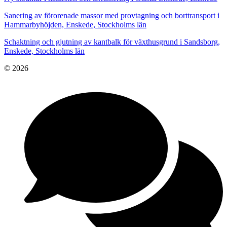
Sanering av förorenade massor med provtagning och borttransport i
Hammarbyhöjden, Enskede, Stockholms län
Schaktning och gjutning av kantbalk för växthusgrund i Sandsborg,
Enskede, Stockholms län
© 2026