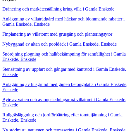
Dränering och markåterställning kring villa i Gamla Enskede
Anläggning av villaträdgård med häckar och blommande rabatter i
Gamla Enskede, Enskede
Finplanering av villatomt med grusgång och planteringsytor
Nybyggnad av altan och pooldäck i Gamla Enskede, Enskede
Snöröjning plogning och halkbekämpning för samfällighet i Gamla
Enskede, Enskede
Stensättning av uppfart och gångar med kantstöd i Gamla Enskede,
Enskede
Anläggning av husgrund med gjuten betongplatta i Gamla Enskede,
Enskede
Byte av vatten och avloppsledningar på villatomt i Gamla Enskede,
Enskede
Rullgräsläggning och jordförbättring efter tomtutjämning i Gamla
Enskede, Enskede
Ny stödmur i natursten och terrassering i Gamla Enskede, Enskede