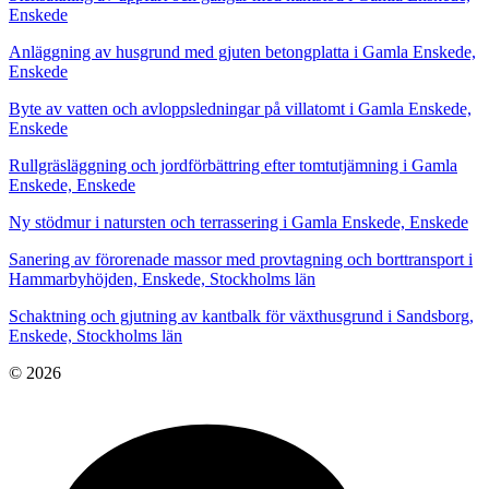
Enskede
Anläggning av husgrund med gjuten betongplatta i Gamla Enskede,
Enskede
Byte av vatten och avloppsledningar på villatomt i Gamla Enskede,
Enskede
Rullgräsläggning och jordförbättring efter tomtutjämning i Gamla
Enskede, Enskede
Ny stödmur i natursten och terrassering i Gamla Enskede, Enskede
Sanering av förorenade massor med provtagning och borttransport i
Hammarbyhöjden, Enskede, Stockholms län
Schaktning och gjutning av kantbalk för växthusgrund i Sandsborg,
Enskede, Stockholms län
© 2026