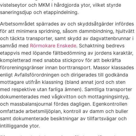
vistelseytor och MKM i hårdgjorda ytor, vilket styrde
saneringsdjup och etappindelning.
Arbetsområdet spärrades av och skyddsåtgärder infördes
för att minimera spridning, såsom dammbindning, hjultvätt
och täckta transporter, samt skydd av dagvattenbrunnar i
samråd med
Rörmokare Enskede
. Schaktning bedrevs
etappvis med löpande fältbedömning av jordens karaktär,
kompletterad med snabba stickprov för att bekräfta
föroreningsgränser innan borttransport. Massor klassades
enligt Avfallsförordningen och dirigerades till godkända
mottagare utifrån klassning (bland annat jord och sten
med respektive utan farliga ämnen). Samtliga transporter
dokumenterades med vågkvitton och mottagningsintyg,
och massbalansjournal fördes dagligen. Egenkontrollen
omfattade arbetsmiljöplan, kontroll av damm och buller
samt dokumenterade besiktningar av tillfartsvägar och
intilliggande ytor.