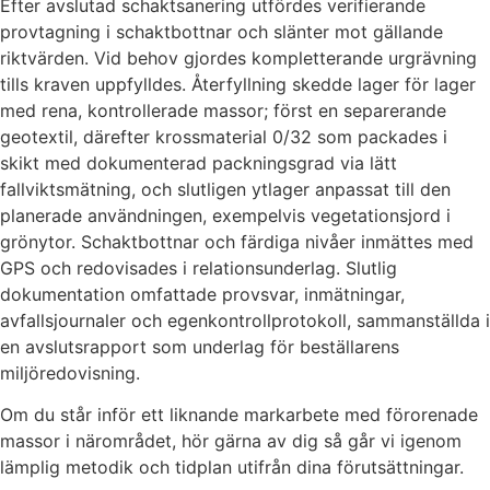
Efter avslutad schaktsanering utfördes verifierande
provtagning i schaktbottnar och slänter mot gällande
riktvärden. Vid behov gjordes kompletterande urgrävning
tills kraven uppfylldes. Återfyllning skedde lager för lager
med rena, kontrollerade massor; först en separerande
geotextil, därefter krossmaterial 0/32 som packades i
skikt med dokumenterad packningsgrad via lätt
fallviktsmätning, och slutligen ytlager anpassat till den
planerade användningen, exempelvis vegetationsjord i
grönytor. Schaktbottnar och färdiga nivåer inmättes med
GPS och redovisades i relationsunderlag. Slutlig
dokumentation omfattade provsvar, inmätningar,
avfallsjournaler och egenkontrollprotokoll, sammanställda i
en avslutsrapport som underlag för beställarens
miljöredovisning.
Om du står inför ett liknande markarbete med förorenade
massor i närområdet, hör gärna av dig så går vi igenom
lämplig metodik och tidplan utifrån dina förutsättningar.