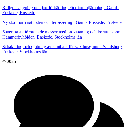
Rullgräsläggning och jordförbättring efter tomtutjämning i Gamla
Enskede, Enskede
Ny stödmur i natursten och terrassering i Gamla Enskede, Enskede
Sanering av förorenade massor med provtagning och borttransport i
Hammarbyhöjden, Enskede, Stockholms län
Schaktning och gjutning av kantbalk för växthusgrund i Sandsborg,
Enskede, Stockholms län
© 2026