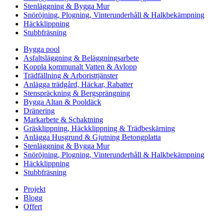
Stenläggning & Bygga Mur
Snöröjning, Plogning, Vinterunderhåll & Halkbekämpning
Häckklippning
Stubbfräsning
Bygga pool
Asfaltsläggning & Beläggningsarbete
Koppla kommunalt Vatten & Avlopp
Trädfällning & Arboristtjänster
Anlägga trädgård, Häckar, Rabatter
Stenspräckning & Bergsprängning
Bygga Altan & Pooldäck
Dränering
Markarbete & Schaktning
Gräsklippning, Häckklippning & Trädbeskärning
Anlägga Husgrund & Gjutning Betongplatta
Stenläggning & Bygga Mur
Snöröjning, Plogning, Vinterunderhåll & Halkbekämpning
Häckklippning
Stubbfräsning
Projekt
Blogg
Offert